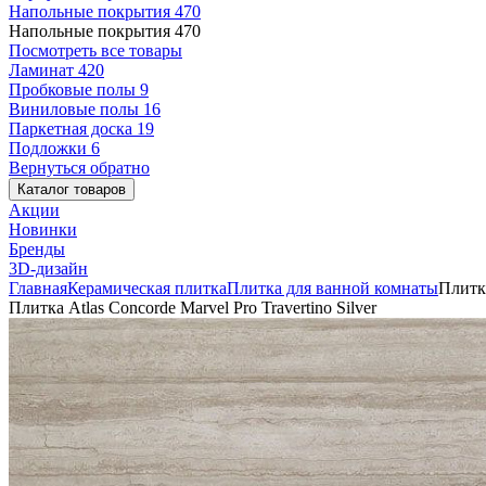
Напольные покрытия
470
Напольные покрытия
470
Посмотреть все товары
Ламинат
420
Пробковые полы
9
Виниловые полы
16
Паркетная доска
19
Подложки
6
Вернуться обратно
Каталог товаров
Акции
Новинки
Бренды
3D-дизайн
Главная
Керамическая плитка
Плитка для ванной комнаты
Плитка
Плитка Atlas Concorde Marvel Pro Travertino Silver