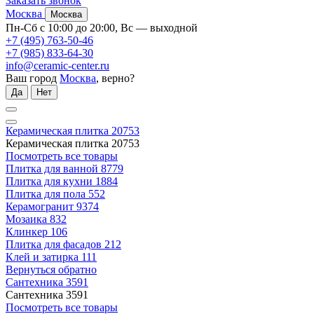
Заказать звонок
Москва
Москва
Пн-Сб с 10:00 до 20:00, Вс — выходной
+7 (495) 763-50-46
+7 (985) 833-64-30
info@ceramic-center.ru
Ваш город
Москва
, верно?
Да
Нет
Керамическая плитка
20753
Керамическая плитка
20753
Посмотреть все товары
Плитка для ванной
8779
Плитка для кухни
1884
Плитка для пола
552
Керамогранит
9374
Мозаика
832
Клинкер
106
Плитка для фасадов
212
Клей и затирка
111
Вернуться обратно
Сантехника
3591
Сантехника
3591
Посмотреть все товары