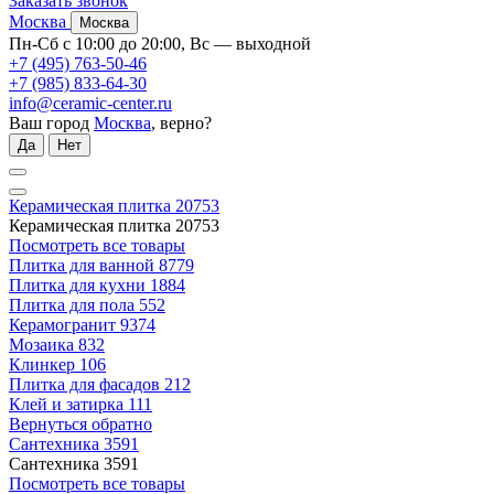
Заказать звонок
Москва
Москва
Пн-Сб с 10:00 до 20:00, Вс — выходной
+7 (495) 763-50-46
+7 (985) 833-64-30
info@ceramic-center.ru
Ваш город
Москва
, верно?
Да
Нет
Керамическая плитка
20753
Керамическая плитка
20753
Посмотреть все товары
Плитка для ванной
8779
Плитка для кухни
1884
Плитка для пола
552
Керамогранит
9374
Мозаика
832
Клинкер
106
Плитка для фасадов
212
Клей и затирка
111
Вернуться обратно
Сантехника
3591
Сантехника
3591
Посмотреть все товары