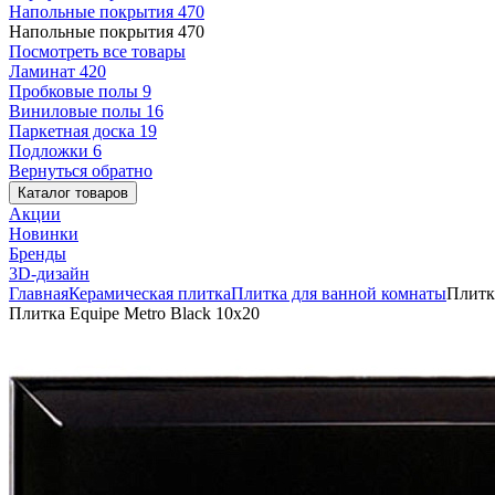
Напольные покрытия
470
Напольные покрытия
470
Посмотреть все товары
Ламинат
420
Пробковые полы
9
Виниловые полы
16
Паркетная доска
19
Подложки
6
Вернуться обратно
Каталог товаров
Акции
Новинки
Бренды
3D-дизайн
Главная
Керамическая плитка
Плитка для ванной комнаты
Плитка
Плитка Equipe Metro Black 10x20