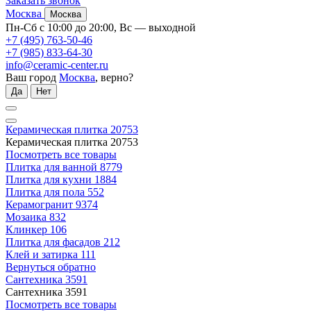
Заказать звонок
Москва
Москва
Пн-Сб с 10:00 до 20:00, Вс — выходной
+7 (495) 763-50-46
+7 (985) 833-64-30
info@ceramic-center.ru
Ваш город
Москва
, верно?
Да
Нет
Керамическая плитка
20753
Керамическая плитка
20753
Посмотреть все товары
Плитка для ванной
8779
Плитка для кухни
1884
Плитка для пола
552
Керамогранит
9374
Мозаика
832
Клинкер
106
Плитка для фасадов
212
Клей и затирка
111
Вернуться обратно
Сантехника
3591
Сантехника
3591
Посмотреть все товары