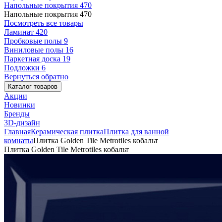
Напольные покрытия
470
Напольные покрытия
470
Посмотреть все товары
Ламинат
420
Пробковые полы
9
Виниловые полы
16
Паркетная доска
19
Подложки
6
Вернуться обратно
Каталог товаров
Акции
Новинки
Бренды
3D-дизайн
Главная
Керамическая плитка
Плитка для ванной
комнаты
Плитка Golden Tile Metrotiles кобальт
Плитка Golden Tile Metrotiles кобальт