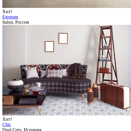
Хит!
Eternum
Italon, Россия
Хит!
Chic
Dual Gres, Испания