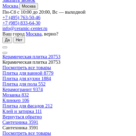
Заказать звонок
Москва
Москва
Пн-Сб с 10:00 до 20:00, Вс — выходной
+7 (495) 763-50-46
+7 (985) 833-64-30
info@ceramic-center.ru
Ваш город
Москва
, верно?
Да
Нет
Керамическая плитка
20753
Керамическая плитка
20753
Посмотреть все товары
Плитка для ванной
8779
Плитка для кухни
1884
Плитка для пола
552
Керамогранит
9374
Мозаика
832
Клинкер
106
Плитка для фасадов
212
Клей и затирка
111
Вернуться обратно
Сантехника
3591
Сантехника
3591
Посмотреть все товары