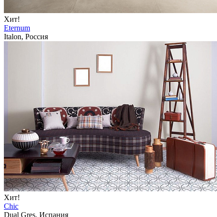
Хит!
Eternum
Italon, Россия
Хит!
Chic
Dual Gres, Испания