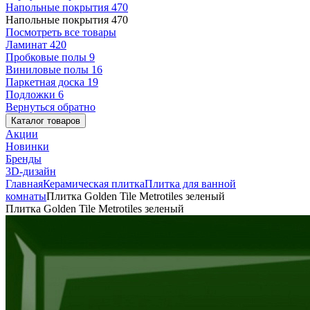
Напольные покрытия
470
Напольные покрытия
470
Посмотреть все товары
Ламинат
420
Пробковые полы
9
Виниловые полы
16
Паркетная доска
19
Подложки
6
Вернуться обратно
Каталог товаров
Акции
Новинки
Бренды
3D-дизайн
Главная
Керамическая плитка
Плитка для ванной
комнаты
Плитка Golden Tile Metrotiles зеленый
Плитка Golden Tile Metrotiles зеленый