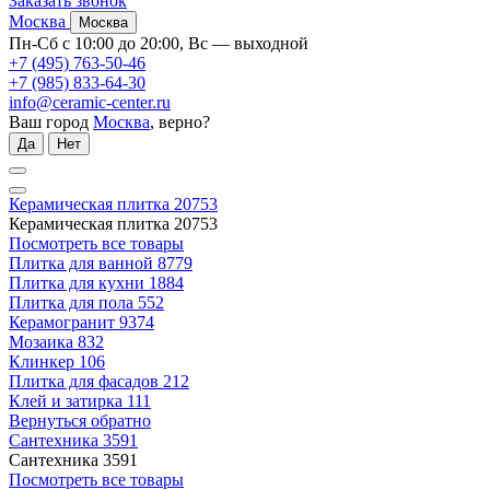
Заказать звонок
Москва
Москва
Пн-Сб с 10:00 до 20:00, Вс — выходной
+7 (495) 763-50-46
+7 (985) 833-64-30
info@ceramic-center.ru
Ваш город
Москва
, верно?
Да
Нет
Керамическая плитка
20753
Керамическая плитка
20753
Посмотреть все товары
Плитка для ванной
8779
Плитка для кухни
1884
Плитка для пола
552
Керамогранит
9374
Мозаика
832
Клинкер
106
Плитка для фасадов
212
Клей и затирка
111
Вернуться обратно
Сантехника
3591
Сантехника
3591
Посмотреть все товары