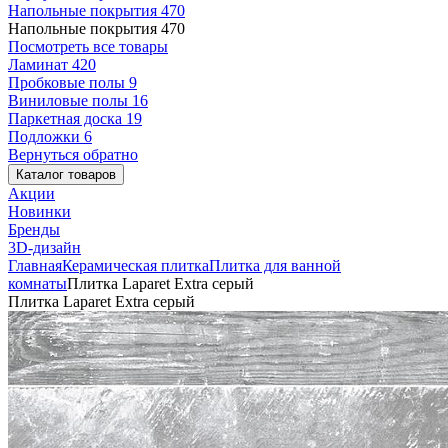
Напольные покрытия
470
Напольные покрытия
470
Посмотреть все товары
Ламинат
420
Пробковые полы
9
Виниловые полы
16
Паркетная доска
19
Подложки
6
Вернуться обратно
Каталог товаров
Акции
Новинки
Бренды
3D-дизайн
Главная
Керамическая плитка
Плитка для ванной
комнаты
Плитка Laparet Extra серый
Плитка Laparet Extra серый