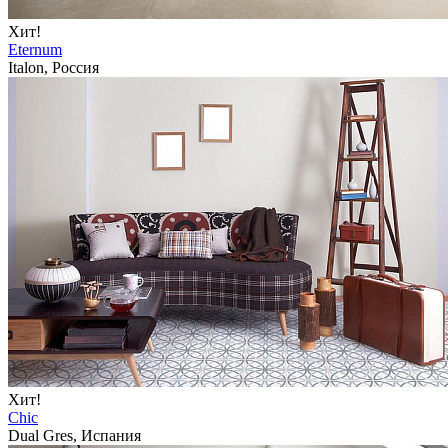
Хит!
Eternum
Italon, Россия
Хит!
Chic
Dual Gres, Испания