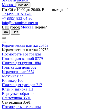
Заказать звонок
Москва
Москва
Пн-Сб с 10:00 до 20:00, Вс — выходной
+7 (495) 763-50-46
+7 (985) 833-64-30
info@ceramic-center.ru
Ваш город
Москва
, верно?
Да
Нет
Керамическая плитка
20753
Керамическая плитка
20753
Посмотреть все товары
Плитка для ванной
8779
Плитка для кухни
1884
Плитка для пола
552
Керамогранит
9374
Мозаика
832
Клинкер
106
Плитка для фасадов
212
Клей и затирка
111
Вернуться обратно
Сантехника
3591
Сантехника
3591
Посмотреть все товары