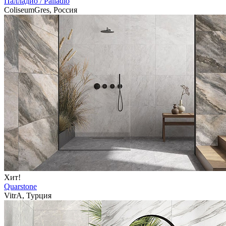
Палладио / Palladio
ColiseumGres, Россия
Хит!
Quarstone
VitrA, Турция