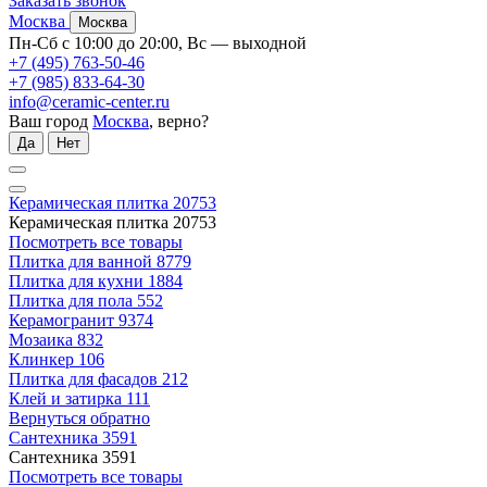
Заказать звонок
Москва
Москва
Пн-Сб с 10:00 до 20:00, Вс — выходной
+7 (495) 763-50-46
+7 (985) 833-64-30
info@ceramic-center.ru
Ваш город
Москва
, верно?
Да
Нет
Керамическая плитка
20753
Керамическая плитка
20753
Посмотреть все товары
Плитка для ванной
8779
Плитка для кухни
1884
Плитка для пола
552
Керамогранит
9374
Мозаика
832
Клинкер
106
Плитка для фасадов
212
Клей и затирка
111
Вернуться обратно
Сантехника
3591
Сантехника
3591
Посмотреть все товары