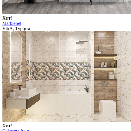
Хит!
MarbleSet
VitrA, Турция
Хит!
Calacatta Ivory