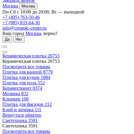
Заказать звонок
Москва
Москва
Пн-Сб с 10:00 до 20:00, Вс — выходной
+7 (495) 763-50-46
+7 (985) 833-64-30
info@ceramic-center.ru
Ваш город
Москва
, верно?
Да
Нет
Керамическая плитка
20753
Керамическая плитка
20753
Посмотреть все товары
Плитка для ванной
8779
Плитка для кухни
1884
Плитка для пола
552
Керамогранит
9374
Мозаика
832
Клинкер
106
Плитка для фасадов
212
Клей и затирка
111
Вернуться обратно
Сантехника
3591
Сантехника
3591
Посмотреть все товары