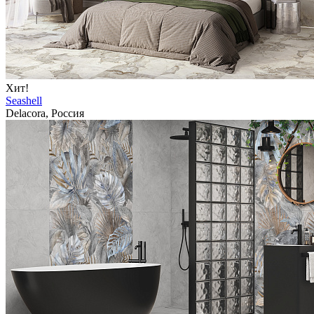
Хит!
Seashell
Delacora, Россия