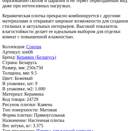
образованию сколов и царапин и не теряет первозданный вид
даже при интенсивных нагрузках.
Керамическая плитка прекрасно комбинируется с другими
материалами и открывает широкие возможности для создания
стильных и актуальных интерьеров. Высокий показатель
влагостойкости делает ее идеальным выбором для отделки
комнат с повышенной влажностью.
Коллекция:
Сонора
Артикул:
son06
Бренд:
Керамин (Беларусь)
Страна:
Беларусь
Размер, мм:
250x750
Толщина, мм:
9.5
Цвет:
Бежевый
В упаковке, шт:
9
В упаковке, м2:
1.690
Материал:
Керамика
Код товара:
24729
Рисунок плитки:
Камень
Тип поверхности:
Матовая
Форма плитки:
Прямоугольная
Назначение:
Настенная плитка
Вес штуки, кг:
3.375
Тип продукции:
Плитка для ванной комнаты