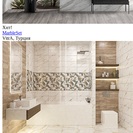
Хит!
MarbleSet
VitrA, Турция