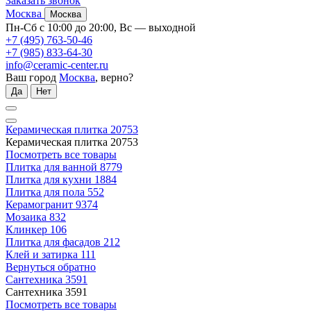
Заказать звонок
Москва
Москва
Пн-Сб с 10:00 до 20:00, Вс — выходной
+7 (495) 763-50-46
+7 (985) 833-64-30
info@ceramic-center.ru
Ваш город
Москва
, верно?
Да
Нет
Керамическая плитка
20753
Керамическая плитка
20753
Посмотреть все товары
Плитка для ванной
8779
Плитка для кухни
1884
Плитка для пола
552
Керамогранит
9374
Мозаика
832
Клинкер
106
Плитка для фасадов
212
Клей и затирка
111
Вернуться обратно
Сантехника
3591
Сантехника
3591
Посмотреть все товары