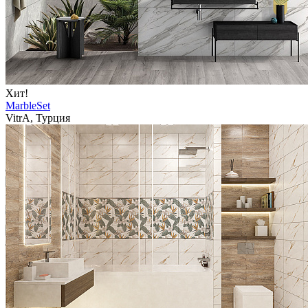
Хит!
MarbleSet
VitrA, Турция