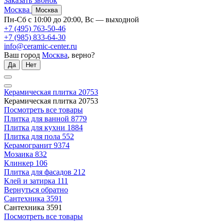
Заказать звонок
Москва
Москва
Пн-Сб с 10:00 до 20:00, Вс — выходной
+7 (495) 763-50-46
+7 (985) 833-64-30
info@ceramic-center.ru
Ваш город
Москва
, верно?
Да
Нет
Керамическая плитка
20753
Керамическая плитка
20753
Посмотреть все товары
Плитка для ванной
8779
Плитка для кухни
1884
Плитка для пола
552
Керамогранит
9374
Мозаика
832
Клинкер
106
Плитка для фасадов
212
Клей и затирка
111
Вернуться обратно
Сантехника
3591
Сантехника
3591
Посмотреть все товары