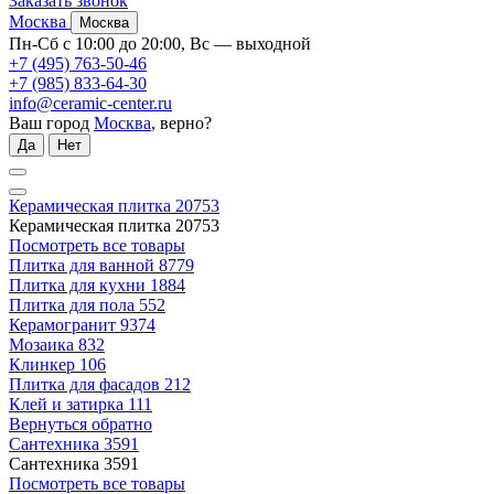
Заказать звонок
Москва
Москва
Пн-Сб с 10:00 до 20:00, Вс — выходной
+7 (495) 763-50-46
+7 (985) 833-64-30
info@ceramic-center.ru
Ваш город
Москва
, верно?
Да
Нет
Керамическая плитка
20753
Керамическая плитка
20753
Посмотреть все товары
Плитка для ванной
8779
Плитка для кухни
1884
Плитка для пола
552
Керамогранит
9374
Мозаика
832
Клинкер
106
Плитка для фасадов
212
Клей и затирка
111
Вернуться обратно
Сантехника
3591
Сантехника
3591
Посмотреть все товары