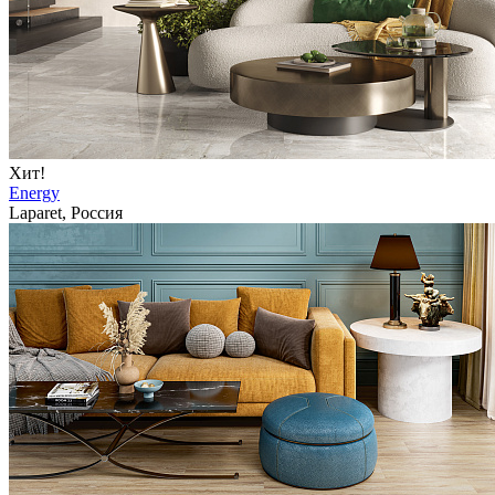
Хит!
Energy
Laparet, Россия