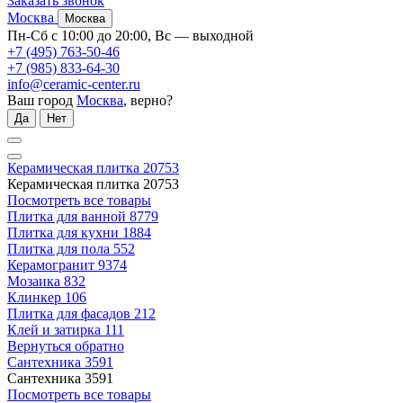
Заказать звонок
Москва
Москва
Пн-Сб с 10:00 до 20:00, Вс — выходной
+7 (495) 763-50-46
+7 (985) 833-64-30
info@ceramic-center.ru
Ваш город
Москва
, верно?
Да
Нет
Керамическая плитка
20753
Керамическая плитка
20753
Посмотреть все товары
Плитка для ванной
8779
Плитка для кухни
1884
Плитка для пола
552
Керамогранит
9374
Мозаика
832
Клинкер
106
Плитка для фасадов
212
Клей и затирка
111
Вернуться обратно
Сантехника
3591
Сантехника
3591
Посмотреть все товары