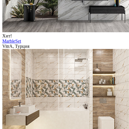
Хит!
MarbleSet
VitrA, Турция