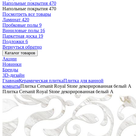
Напольные покрытия
470
Напольные покрытия
470
Посмотреть все товары
Ламинат
420
Пробковые полы
9
Виниловые полы
16
Паркетная доска
19
Подложки
6
Вернуться обратно
Каталог товаров
Акции
Новинки
Бренды
3D-дизайн
Главная
Керамическая плитка
Плитка для ванной
комнаты
Плитка Cersanit Royal Stone декорированная белый A
Плитка Cersanit Royal Stone декорированная белый A