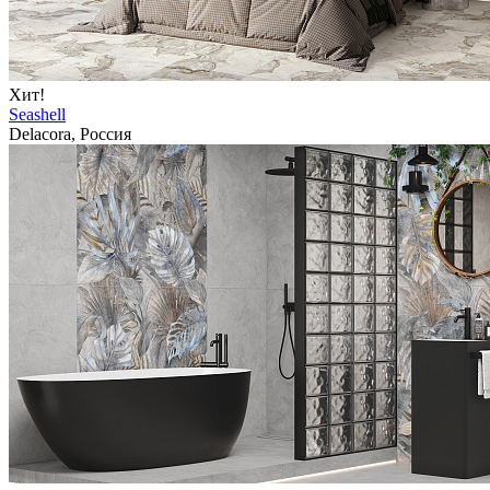
Хит!
Seashell
Delacora, Россия