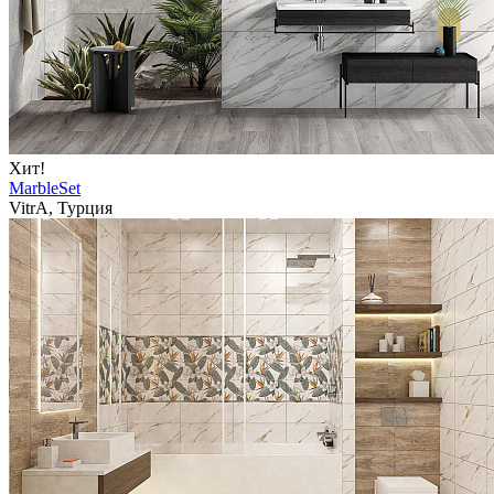
Хит!
MarbleSet
VitrA, Турция