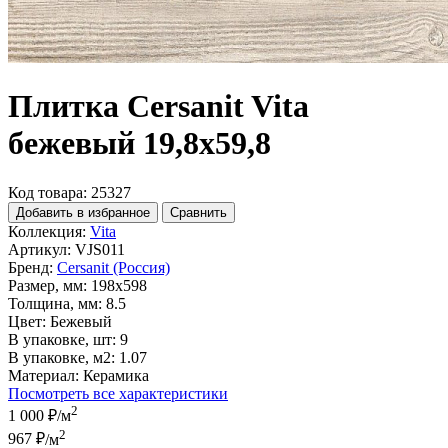
Плитка Cersanit Vita
бежевый 19,8x59,8
Код товара: 25327
Добавить в избранное
Сравнить
Коллекция:
Vita
Артикул:
VJS011
Бренд:
Cersanit (Россия)
Размер, мм:
198x598
Толщина, мм:
8.5
Цвет:
Бежевый
В упаковке, шт:
9
В упаковке, м2:
1.07
Материал:
Керамика
Посмотреть все характеристики
2
1 000 ₽
/м
2
967 ₽
/м