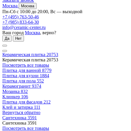
Заказать звонок
Москва
Москва
Пн-Сб с 10:00 до 20:00, Вс — выходной
+7 (495) 763-50-46
+7 (985) 833-64-30
info@ceramic-center.ru
Ваш город
Москва
, верно?
Да
Нет
Керамическая плитка
20753
Керамическая плитка
20753
Посмотреть все товары
Плитка для ванной
8779
Плитка для кухни
1884
Плитка для пола
552
Керамогранит
9374
Мозаика
832
Клинкер
106
Плитка для фасадов
212
Клей и затирка
111
Вернуться обратно
Сантехника
3591
Сантехника
3591
Посмотреть все товары