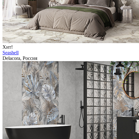
Хит!
Seashell
Delacora, Россия