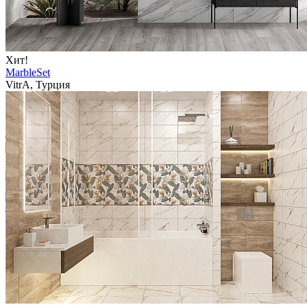
Хит!
MarbleSet
VitrA, Турция