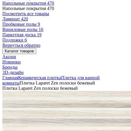
Напольные покрытия
470
Напольные покрытия
470
Посмотреть все товары
Ламинат
420
Пробковые полы
9
Виниловые полы
16
Паркетная доска
19
Подложки
6
Вернуться обратно
Каталог товаров
Акции
Новинки
Бренды
3D-дизайн
Главная
Керамическая плитка
Плитка для ванной
комнаты
Плитка Laparet Zen полоски бежевый
Плитка Laparet Zen полоски бежевый