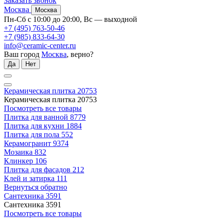
Заказать звонок
Москва
Москва
Пн-Сб с 10:00 до 20:00, Вс — выходной
+7 (495) 763-50-46
+7 (985) 833-64-30
info@ceramic-center.ru
Ваш город
Москва
, верно?
Да
Нет
Керамическая плитка
20753
Керамическая плитка
20753
Посмотреть все товары
Плитка для ванной
8779
Плитка для кухни
1884
Плитка для пола
552
Керамогранит
9374
Мозаика
832
Клинкер
106
Плитка для фасадов
212
Клей и затирка
111
Вернуться обратно
Сантехника
3591
Сантехника
3591
Посмотреть все товары