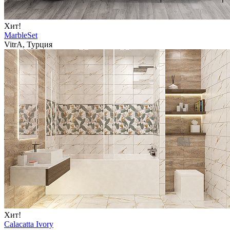
Хит!
MarbleSet
VitrA, Турция
Хит!
Calacatta Ivory