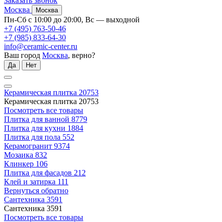
Заказать звонок
Москва
Москва
Пн-Сб с 10:00 до 20:00, Вс — выходной
+7 (495) 763-50-46
+7 (985) 833-64-30
info@ceramic-center.ru
Ваш город
Москва
, верно?
Да
Нет
Керамическая плитка
20753
Керамическая плитка
20753
Посмотреть все товары
Плитка для ванной
8779
Плитка для кухни
1884
Плитка для пола
552
Керамогранит
9374
Мозаика
832
Клинкер
106
Плитка для фасадов
212
Клей и затирка
111
Вернуться обратно
Сантехника
3591
Сантехника
3591
Посмотреть все товары