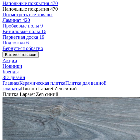
Напольные покрытия
470
Напольные покрытия
470
Посмотреть все товары
Ламинат
420
Пробковые полы
9
Виниловые полы
16
Паркетная доска
19
Подложки
6
Вернуться обратно
Каталог товаров
Акции
Новинки
Бренды
3D-дизайн
Главная
Керамическая плитка
Плитка для ванной
комнаты
Плитка Laparet Zen синий
Плитка Laparet Zen синий