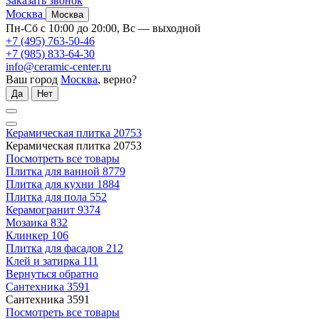
Заказать звонок
Москва
Москва
Пн-Сб с 10:00 до 20:00, Вс — выходной
+7 (495) 763-50-46
+7 (985) 833-64-30
info@ceramic-center.ru
Ваш город
Москва
, верно?
Да
Нет
Керамическая плитка
20753
Керамическая плитка
20753
Посмотреть все товары
Плитка для ванной
8779
Плитка для кухни
1884
Плитка для пола
552
Керамогранит
9374
Мозаика
832
Клинкер
106
Плитка для фасадов
212
Клей и затирка
111
Вернуться обратно
Сантехника
3591
Сантехника
3591
Посмотреть все товары