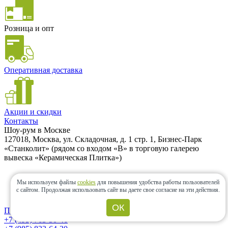
Розница и опт
Оперативная доставка
Акции и скидки
Контакты
Шоу-рум в Москве
127018, Москва, ул. Складочная, д. 1 стр. 1, Бизнес-Парк
«Станколит» (рядом со входом «B» в торговую галерею
вывеска «Керамическая Плитка»)
Мы используем файлы
cookies
для повышения удобства работы пользователей
700м от метро Савеловская
с сайтом.
Продолжая использовать сайт вы даете свое согласие на эти действия.
Большая парковка
ОК
Проложить маршрут
+7 (495) 763-50-46