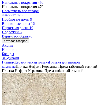
Напольные покрытия
470
Напольные покрытия
470
Посмотреть все товары
Ламинат
420
Пробковые полы
9
Виниловые полы
16
Паркетная доска
19
Подложки
6
Вернуться обратно
Каталог товаров
Акции
Новинки
Бренды
3D-дизайн
Главная
Керамическая плитка
Плитка для ванной
комнаты
Плитка Нефрит Керамика Преза табачный темный
Плитка Нефрит Керамика Преза табачный темный