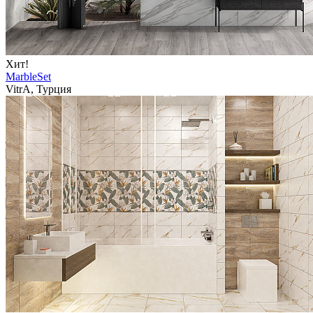
Хит!
MarbleSet
VitrA, Турция