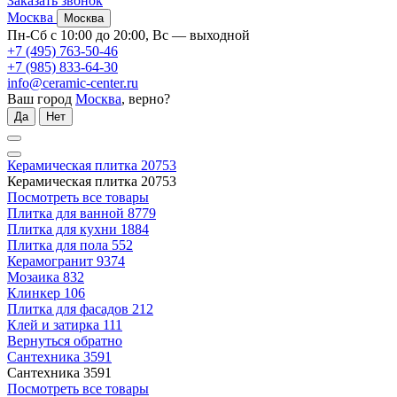
Заказать звонок
Москва
Москва
Пн-Сб с 10:00 до 20:00, Вс — выходной
+7 (495) 763-50-46
+7 (985) 833-64-30
info@ceramic-center.ru
Ваш город
Москва
, верно?
Да
Нет
Керамическая плитка
20753
Керамическая плитка
20753
Посмотреть все товары
Плитка для ванной
8779
Плитка для кухни
1884
Плитка для пола
552
Керамогранит
9374
Мозаика
832
Клинкер
106
Плитка для фасадов
212
Клей и затирка
111
Вернуться обратно
Сантехника
3591
Сантехника
3591
Посмотреть все товары