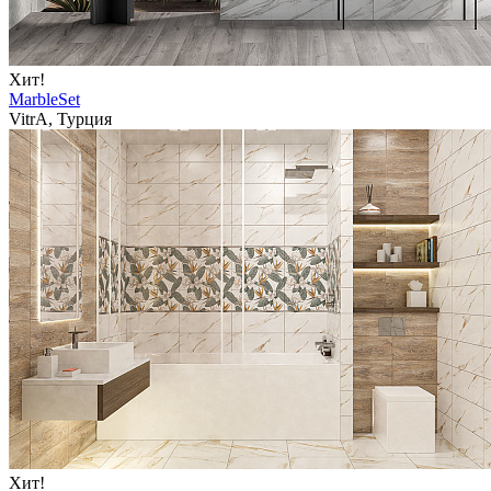
Хит!
MarbleSet
VitrA, Турция
Хит!