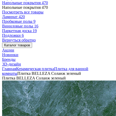
Напольные покрытия
470
Напольные покрытия
470
Посмотреть все товары
Ламинат
420
Пробковые полы
9
Виниловые полы
16
Паркетная доска
19
Подложки
6
Вернуться обратно
Каталог товаров
Акции
Новинки
Бренды
3D-дизайн
Главная
Керамическая плитка
Плитка для ванной
комнаты
Плитка BELLEZA Соланж зеленый
Плитка BELLEZA Соланж зеленый