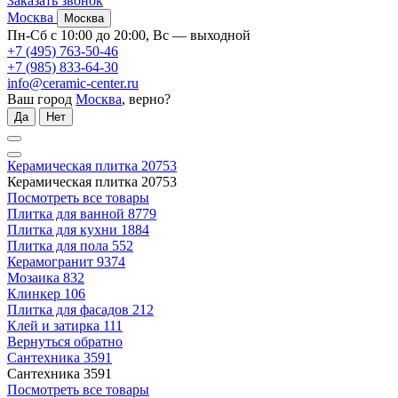
Заказать звонок
Москва
Москва
Пн-Сб с 10:00 до 20:00, Вс — выходной
+7 (495) 763-50-46
+7 (985) 833-64-30
info@ceramic-center.ru
Ваш город
Москва
, верно?
Да
Нет
Керамическая плитка
20753
Керамическая плитка
20753
Посмотреть все товары
Плитка для ванной
8779
Плитка для кухни
1884
Плитка для пола
552
Керамогранит
9374
Мозаика
832
Клинкер
106
Плитка для фасадов
212
Клей и затирка
111
Вернуться обратно
Сантехника
3591
Сантехника
3591
Посмотреть все товары