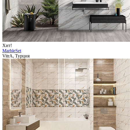
Хит!
MarbleSet
VitrA, Турция