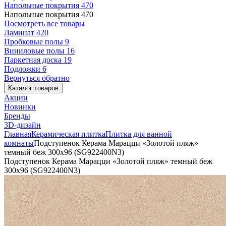
Напольные покрытия
470
Напольные покрытия
470
Посмотреть все товары
Ламинат
420
Пробковые полы
9
Виниловые полы
16
Паркетная доска
19
Подложки
6
Вернуться обратно
Каталог товаров
Акции
Новинки
Бренды
3D-дизайн
Главная
Керамическая плитка
Плитка для ванной
комнаты
Подступенок Керама Марацци «Золотой пляж»
темный беж 300х96 (SG922400N3)
Подступенок Керама Марацци «Золотой пляж» темный беж
300х96 (SG922400N3)