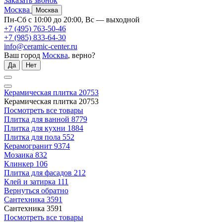
Заказать звонок
Москва
Москва
Пн-Сб с 10:00 до 20:00, Вс — выходной
+7 (495) 763-50-46
+7 (985) 833-64-30
info@ceramic-center.ru
Ваш город
Москва
, верно?
Да
Нет
Керамическая плитка
20753
Керамическая плитка
20753
Посмотреть все товары
Плитка для ванной
8779
Плитка для кухни
1884
Плитка для пола
552
Керамогранит
9374
Мозаика
832
Клинкер
106
Плитка для фасадов
212
Клей и затирка
111
Вернуться обратно
Сантехника
3591
Сантехника
3591
Посмотреть все товары