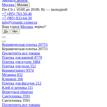
Заказать звонок
Москва
Москва
Пн-Сб с 10:00 до 20:00, Вс — выходной
+7 (495) 763-50-46
+7 (985) 833-64-30
info@ceramic-center.ru
Ваш город
Москва
, верно?
Да
Нет
Керамическая плитка
20753
Керамическая плитка
20753
Посмотреть все товары
Плитка для ванной
8779
Плитка для кухни
1884
Плитка для пола
552
Керамогранит
9374
Мозаика
832
Клинкер
106
Плитка для фасадов
212
Клей и затирка
111
Вернуться обратно
Сантехника
3591
Сантехника
3591
Посмотреть все товары