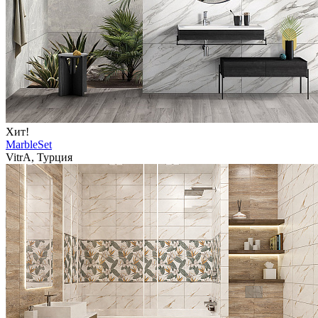
Хит!
MarbleSet
VitrA, Турция