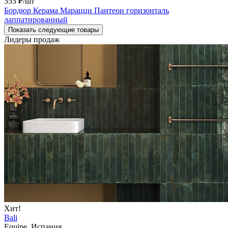
353 ₽
/шт
Бордюр Керама Марацци Пантеон горизонталь
лаппатированный
Показать следующие товары
Лидеры продаж
Хит!
Bali
Equipe, Испания