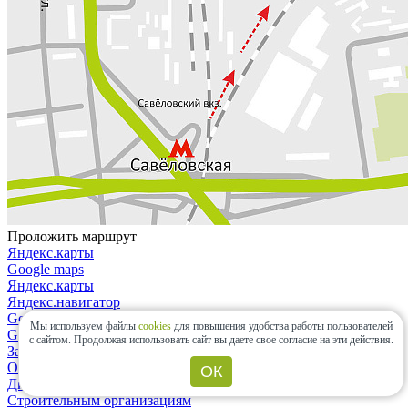
Проложить маршрут
Яндекс.карты
Google maps
Яндекс.карты
Яндекс.навигатор
Google maps
Мы используем файлы
cookies
для повышения удобства работы пользователей
Google maps
с сайтом.
Продолжая использовать сайт вы даете свое согласие на эти действия.
Закрыть
О компании
ОК
Дизайнерам и архитекторам
Строительным организациям