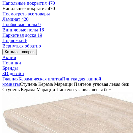
Напольные покрытия
470
Напольные покрытия
470
Посмотреть все товары
Ламинат
420
Пробковые полы
9
Виниловые полы
16
Паркетная доска
19
Подложки
6
Вернуться обратно
Каталог товаров
Акции
Новинки
Бренды
3D-дизайн
Главная
Керамическая плитка
Плитка для ванной
комнаты
Ступень Керама Марацци Пантеон угловая левая беж
Ступень Керама Марацци Пантеон угловая левая беж