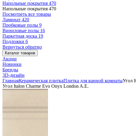
Напольные покрытия
470
Напольные покрытия
470
Посмотреть все товары
Ламинат
420
Пробковые полы
9
Виниловые полы
16
Паркетная доска
19
Подложки
6
Вернуться обратно
Каталог товаров
Акции
Новинки
Бренды
3D-дизайн
Главная
Керамическая плитка
Плитка для ванной комнаты
Угол I
Угол Italon Charme Evo Onyx London A.E.