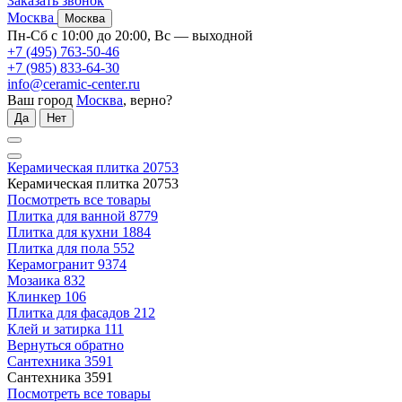
Заказать звонок
Москва
Москва
Пн-Сб с 10:00 до 20:00, Вс — выходной
+7 (495) 763-50-46
+7 (985) 833-64-30
info@ceramic-center.ru
Ваш город
Москва
, верно?
Да
Нет
Керамическая плитка
20753
Керамическая плитка
20753
Посмотреть все товары
Плитка для ванной
8779
Плитка для кухни
1884
Плитка для пола
552
Керамогранит
9374
Мозаика
832
Клинкер
106
Плитка для фасадов
212
Клей и затирка
111
Вернуться обратно
Сантехника
3591
Сантехника
3591
Посмотреть все товары