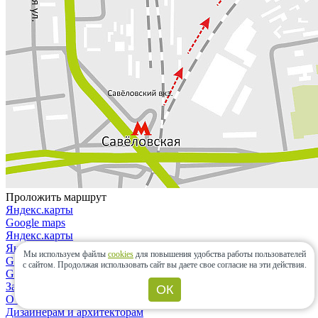
Проложить маршрут
Яндекс.карты
Google maps
Яндекс.карты
Яндекс.навигатор
Мы используем файлы
cookies
для повышения удобства работы пользователей
Google maps
с сайтом.
Продолжая использовать сайт вы даете свое согласие на эти действия.
Google maps
Закрыть
ОК
О компании
Дизайнерам и архитекторам