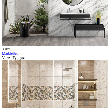
Хит!
MarbleSet
VitrA, Турция