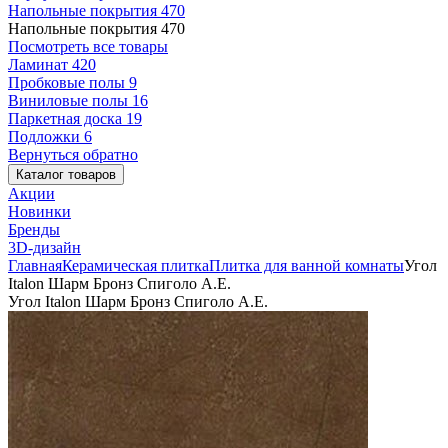
Напольные покрытия
470
Напольные покрытия
470
Посмотреть все товары
Ламинат
420
Пробковые полы
9
Виниловые полы
16
Паркетная доска
19
Подложки
6
Вернуться обратно
Каталог товаров
Акции
Новинки
Бренды
3D-дизайн
Главная
Керамическая плитка
Плитка для ванной комнаты
Угол
Italon Шарм Бронз Спиголо А.Е.
Угол Italon Шарм Бронз Спиголо А.Е.