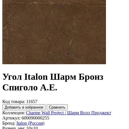
Угол Italon Шарм Бронз
Спиголо А.Е.
Код товара: 11657
Добавить в избранное
Сравнить
Коллекция:
Charme Wall Project / Шарм Волл Проджект
Артикул:
600090000255
Бренд:
Italon (Россия)
Размер, мм:
10x10