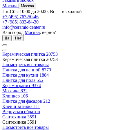
Заказать звонок
Москва
Москва
Пн-Сб с 10:00 до 20:00, Вс — выходной
+7 (495) 763-50-46
+7 (985) 833-64-30
info@ceramic-center.ru
Ваш город
Москва
, верно?
Да
Нет
Керамическая плитка
20753
Керамическая плитка
20753
Посмотреть все товары
Плитка для ванной
8779
Плитка для кухни
1884
Плитка для пола
552
Керамогранит
9374
Мозаика
832
Клинкер
106
Плитка для фасадов
212
Клей и затирка
111
Вернуться обратно
Сантехника
3591
Сантехника
3591
Посмотреть все товары