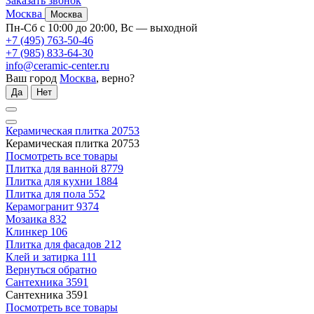
Заказать звонок
Москва
Москва
Пн-Сб с 10:00 до 20:00, Вс — выходной
+7 (495) 763-50-46
+7 (985) 833-64-30
info@ceramic-center.ru
Ваш город
Москва
, верно?
Да
Нет
Керамическая плитка
20753
Керамическая плитка
20753
Посмотреть все товары
Плитка для ванной
8779
Плитка для кухни
1884
Плитка для пола
552
Керамогранит
9374
Мозаика
832
Клинкер
106
Плитка для фасадов
212
Клей и затирка
111
Вернуться обратно
Сантехника
3591
Сантехника
3591
Посмотреть все товары