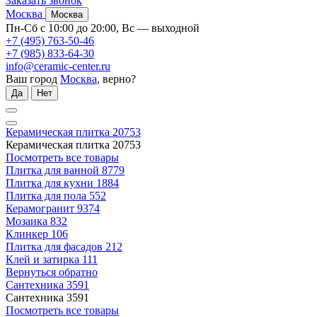
Заказать звонок
Москва
Москва
Пн-Сб с 10:00 до 20:00, Вс — выходной
+7 (495) 763-50-46
+7 (985) 833-64-30
info@ceramic-center.ru
Ваш город
Москва
, верно?
Да
Нет
Керамическая плитка
20753
Керамическая плитка
20753
Посмотреть все товары
Плитка для ванной
8779
Плитка для кухни
1884
Плитка для пола
552
Керамогранит
9374
Мозаика
832
Клинкер
106
Плитка для фасадов
212
Клей и затирка
111
Вернуться обратно
Сантехника
3591
Сантехника
3591
Посмотреть все товары