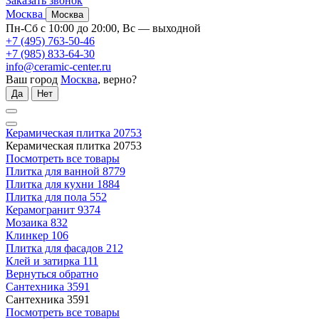
Заказать звонок
Москва
Москва
Пн-Сб с 10:00 до 20:00, Вс — выходной
+7 (495) 763-50-46
+7 (985) 833-64-30
info@ceramic-center.ru
Ваш город
Москва
, верно?
Да
Нет
Керамическая плитка
20753
Керамическая плитка
20753
Посмотреть все товары
Плитка для ванной
8779
Плитка для кухни
1884
Плитка для пола
552
Керамогранит
9374
Мозаика
832
Клинкер
106
Плитка для фасадов
212
Клей и затирка
111
Вернуться обратно
Сантехника
3591
Сантехника
3591
Посмотреть все товары