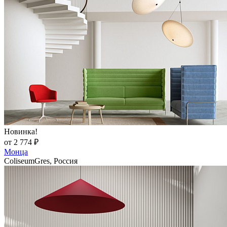
Новинка!
от 2 774 ₽
Монца
ColiseumGres, Россия