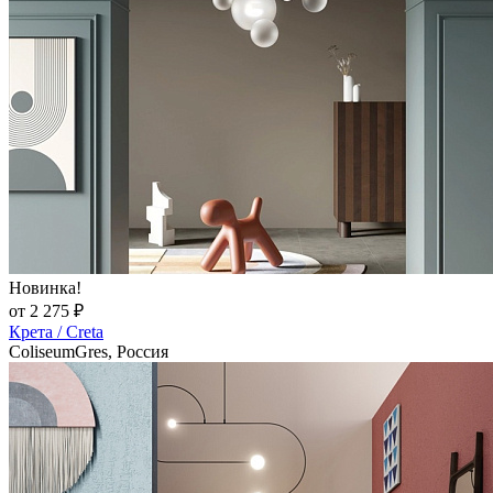
Новинка!
от 2 275 ₽
Крета / Creta
ColiseumGres, Россия