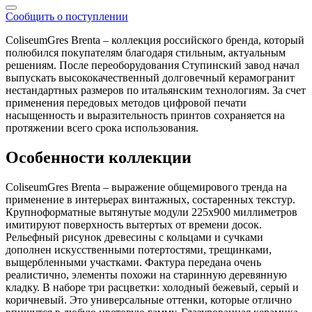
Сообщить о поступлении
ColiseumGres Brenta – коллекция российского бренда, который
полюбился покупателям благодаря стильным, актуальным
решениям. После переоборудования Ступинский завод начал
выпускать высококачественный долговечный керамогранит
нестандартных размеров по итальянским технологиям. За счет
применения передовых методов цифровой печати
насыщенность и выразительность принтов сохраняется на
протяжении всего срока использования.
Особенности коллекции
ColiseumGres Brenta – выражение общемирового тренда на
применение в интерьерах винтажных, состаренных текстур.
Крупноформатные вытянутые модули 225x900 миллиметров
имитируют поверхность вытертых от времени досок.
Рельефный рисунок древесины с кольцами и сучками
дополнен искусственными потертостями, трещинками,
выщербленными участками. Фактура передана очень
реалистично, элементы похожи на старинную деревянную
кладку. В наборе три расцветки: холодный бежевый, серый и
коричневый. Это универсальные оттенки, которые отлично