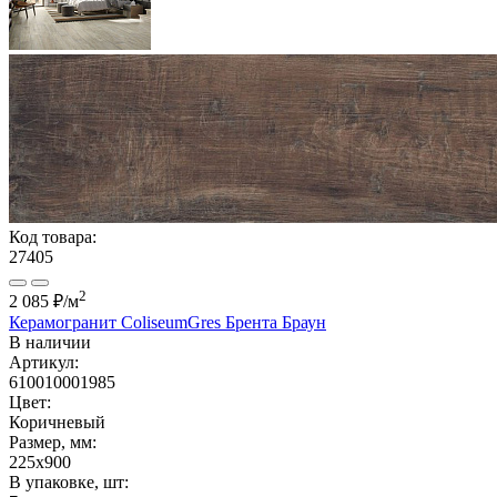
Код товара:
27405
2
2 085 ₽
/м
Керамогранит ColiseumGres Брента Браун
В наличии
Артикул:
610010001985
Цвет:
Коричневый
Размер, мм:
225x900
В упаковке, шт: