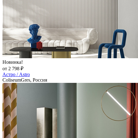
Новинка!
от 2 798 ₽
Астро / Astro
ColiseumGres, Россия