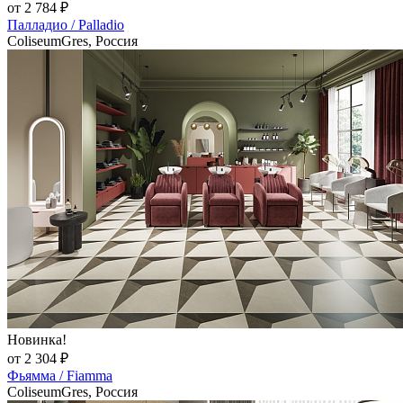
от 2 784 ₽
Палладио / Palladio
ColiseumGres, Россия
Новинка!
от 2 304 ₽
Фьямма / Fiamma
ColiseumGres, Россия