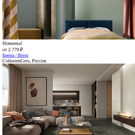
Новинка!
от 2 779 ₽
Брера / Brera
ColiseumGres, Россия