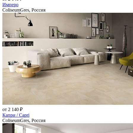
Имперо
ColiseumGres, Россия
от 2 140 ₽
Капри / Capri
ColiseumGres, Россия