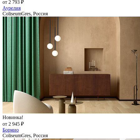
от 2 793 ₽
Аурелия
ColiseumGres, Россия
Новинка!
от 2 945 ₽
Бормио
ColiseumGres, Россия