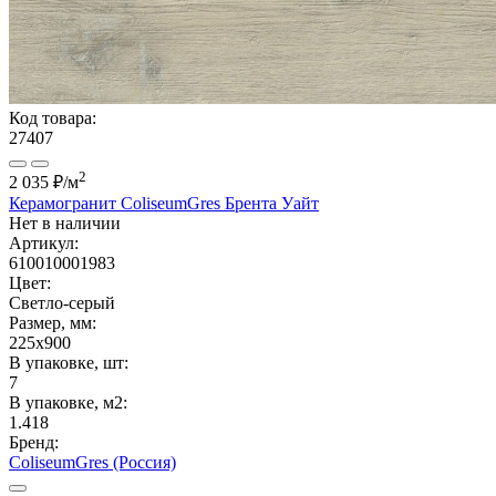
Код товара:
27407
2
2 035 ₽
/м
Керамогранит ColiseumGres Брента Уайт
Нет в наличии
Артикул:
610010001983
Цвет:
Светло-серый
Размер, мм:
225x900
В упаковке, шт:
7
В упаковке, м2:
1.418
Бренд:
ColiseumGres (Россия)