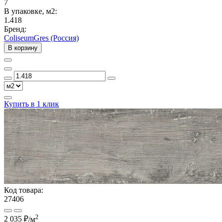
7
В упаковке, м2:
1.418
Бренд:
ColiseumGres (Россия)
В корзину
Купить в 1 клик
Код товара:
27406
2
2 035 ₽
/м