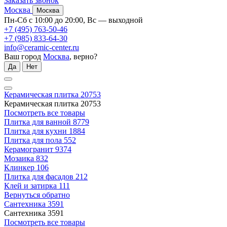
Заказать звонок
Москва
Москва
Пн-Сб с 10:00 до 20:00, Вс — выходной
+7 (495) 763-50-46
+7 (985) 833-64-30
info@ceramic-center.ru
Ваш город
Москва
, верно?
Да
Нет
Керамическая плитка
20753
Керамическая плитка
20753
Посмотреть все товары
Плитка для ванной
8779
Плитка для кухни
1884
Плитка для пола
552
Керамогранит
9374
Мозаика
832
Клинкер
106
Плитка для фасадов
212
Клей и затирка
111
Вернуться обратно
Сантехника
3591
Сантехника
3591
Посмотреть все товары