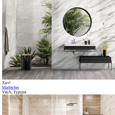
Хит!
MarbleSet
VitrA, Турция