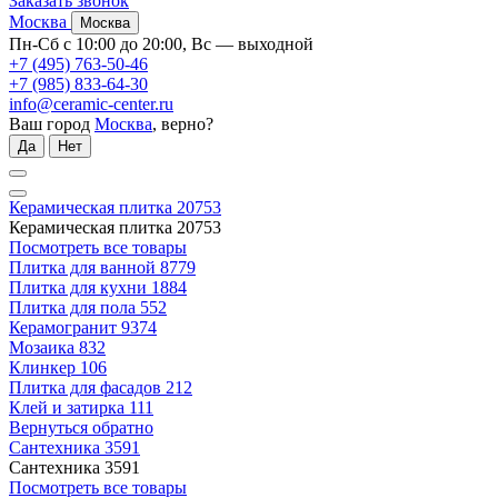
Заказать звонок
Москва
Москва
Пн-Сб с 10:00 до 20:00, Вс — выходной
+7 (495) 763-50-46
+7 (985) 833-64-30
info@ceramic-center.ru
Ваш город
Москва
, верно?
Да
Нет
Керамическая плитка
20753
Керамическая плитка
20753
Посмотреть все товары
Плитка для ванной
8779
Плитка для кухни
1884
Плитка для пола
552
Керамогранит
9374
Мозаика
832
Клинкер
106
Плитка для фасадов
212
Клей и затирка
111
Вернуться обратно
Сантехника
3591
Сантехника
3591
Посмотреть все товары