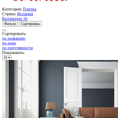
Категория:
Плитка
Страна:
Испания
Коллекции
16
Фильтр
Сортировка
Сортировать:
по названию
по цене
по популярности
Показывать: