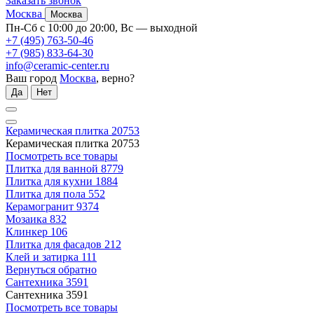
Заказать звонок
Москва
Москва
Пн-Сб с 10:00 до 20:00, Вс — выходной
+7 (495) 763-50-46
+7 (985) 833-64-30
info@ceramic-center.ru
Ваш город
Москва
, верно?
Да
Нет
Керамическая плитка
20753
Керамическая плитка
20753
Посмотреть все товары
Плитка для ванной
8779
Плитка для кухни
1884
Плитка для пола
552
Керамогранит
9374
Мозаика
832
Клинкер
106
Плитка для фасадов
212
Клей и затирка
111
Вернуться обратно
Сантехника
3591
Сантехника
3591
Посмотреть все товары