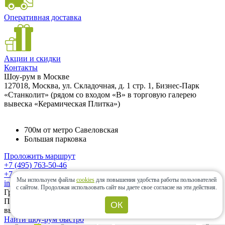
Оперативная доставка
Акции и скидки
Контакты
Шоу-рум в Москве
127018, Москва, ул. Складочная, д. 1 стр. 1, Бизнес-Парк
«Станколит» (рядом со входом «B» в торговую галерею
вывеска «Керамическая Плитка»)
700м от метро Савеловская
Большая парковка
Проложить маршрут
+7 (495) 763-50-46
+7 (985) 833-64-30
Мы используем файлы
cookies
для повышения удобства работы пользователей
info@ceramic-center.ru
с сайтом.
Продолжая использовать сайт вы даете свое согласие на эти действия.
График работы шоу-рума
Понедельник — Суббота: с 10.00 до 20.00 Воскресенье:
ОК
выходной день.
Найти шоу-рум быстро