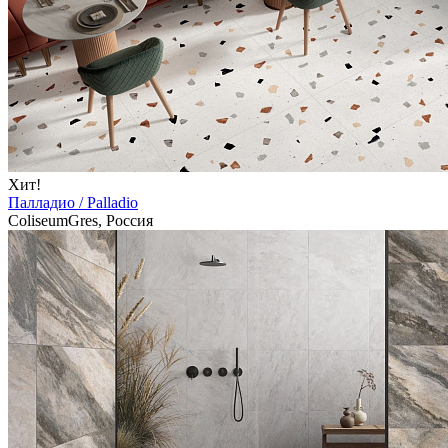
Хит!
Палладио / Palladio
ColiseumGres, Россия