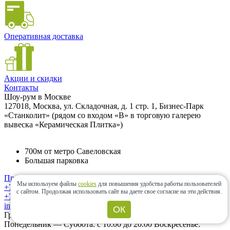
Оперативная доставка
Акции и скидки
Контакты
Шоу-рум в Москве
127018, Москва, ул. Складочная, д. 1 стр. 1, Бизнес-Парк
«Станколит» (рядом со входом «B» в торговую галерею
вывеска «Керамическая Плитка»)
700м от метро Савеловская
Большая парковка
Проложить маршрут
Мы используем файлы
cookies
для повышения удобства работы пользователей
+7 (495) 763-50-46
с сайтом.
Продолжая использовать сайт вы даете свое согласие на эти действия.
+7 (985) 833-64-30
info@ceramic-center.ru
ОК
График работы шоу-рума
Понедельник — Суббота: с 10.00 до 20.00 Воскресенье: