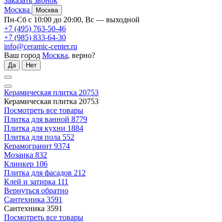
Заказать звонок
Москва
Москва
Пн-Сб с 10:00 до 20:00, Вс — выходной
+7 (495) 763-50-46
+7 (985) 833-64-30
info@ceramic-center.ru
Ваш город
Москва
, верно?
Да
Нет
Керамическая плитка
20753
Керамическая плитка
20753
Посмотреть все товары
Плитка для ванной
8779
Плитка для кухни
1884
Плитка для пола
552
Керамогранит
9374
Мозаика
832
Клинкер
106
Плитка для фасадов
212
Клей и затирка
111
Вернуться обратно
Сантехника
3591
Сантехника
3591
Посмотреть все товары