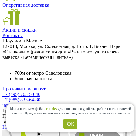
Оперативная доставка
Акции и скидки
Контакты
Шоу-рум в Москве
127018, Москва, ул. Складочная, д. 1 стр. 1, Бизнес-Парк
«Станколит» (рядом со входом «B» в торговую галерею
вывеска «Керамическая Плитка»)
700м от метро Савеловская
Большая парковка
Проложить маршрут
+7 (495) 763-50-46
+7 (985) 833-64-30
info@ceramic-center.ru
Мы используем файлы
cookies
для повышения удобства работы пользователей
График работы шоу-рума
с сайтом.
Продолжая использовать сайт вы даете свое согласие на эти действия.
Понедельник — Суббота: с 10.00 до 20.00 Воскресенье:
выходной день.
ОК
Найти шоу-рум быстро