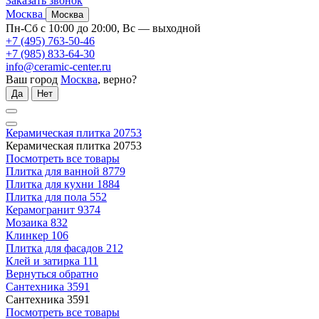
Заказать звонок
Москва
Москва
Пн-Сб с 10:00 до 20:00, Вс — выходной
+7 (495) 763-50-46
+7 (985) 833-64-30
info@ceramic-center.ru
Ваш город
Москва
, верно?
Да
Нет
Керамическая плитка
20753
Керамическая плитка
20753
Посмотреть все товары
Плитка для ванной
8779
Плитка для кухни
1884
Плитка для пола
552
Керамогранит
9374
Мозаика
832
Клинкер
106
Плитка для фасадов
212
Клей и затирка
111
Вернуться обратно
Сантехника
3591
Сантехника
3591
Посмотреть все товары