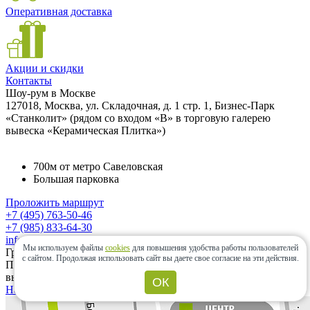
Оперативная доставка
Акции и скидки
Контакты
Шоу-рум в Москве
127018, Москва, ул. Складочная, д. 1 стр. 1, Бизнес-Парк
«Станколит» (рядом со входом «B» в торговую галерею
вывеска «Керамическая Плитка»)
700м от метро Савеловская
Большая парковка
Проложить маршрут
+7 (495) 763-50-46
+7 (985) 833-64-30
info@ceramic-center.ru
Мы используем файлы
cookies
для повышения удобства работы пользователей
График работы шоу-рума
с сайтом.
Продолжая использовать сайт вы даете свое согласие на эти действия.
Понедельник — Суббота: с 10.00 до 20.00 Воскресенье:
выходной день.
ОК
Найти шоу-рум быстро