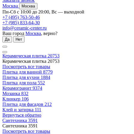
Заказать звонок
Москва
Москва
Пн-Сб с 10:00 до 20:00, Вс — выходной
+7 (495) 763-50-46
+7 (985) 833-64-30
info@ceramic-center.ru
Ваш город
Москва
, верно?
Да
Нет
Керамическая плитка
20753
Керамическая плитка
20753
Посмотреть все товары
Плитка для ванной
8779
Плитка для кухни
1884
Плитка для пола
552
Керамогранит
9374
Мозаика
832
Клинкер
106
Плитка для фасадов
212
Клей и затирка
111
Вернуться обратно
Сантехника
3591
Сантехника
3591
Посмотреть все товары