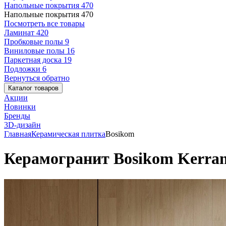
Напольные покрытия
470
Напольные покрытия
470
Посмотреть все товары
Ламинат
420
Пробковые полы
9
Виниловые полы
16
Паркетная доска
19
Подложки
6
Вернуться обратно
Каталог товаров
Акции
Новинки
Бренды
3D-дизайн
Главная
Керамическая плитка
Bosikom
Керамогранит Bosikom Kerran