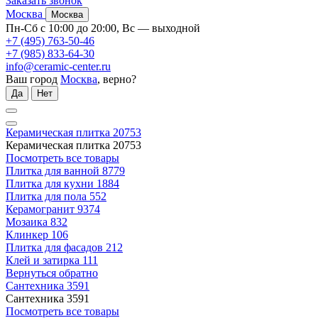
Заказать звонок
Москва
Москва
Пн-Сб с 10:00 до 20:00, Вс — выходной
+7 (495) 763-50-46
+7 (985) 833-64-30
info@ceramic-center.ru
Ваш город
Москва
, верно?
Да
Нет
Керамическая плитка
20753
Керамическая плитка
20753
Посмотреть все товары
Плитка для ванной
8779
Плитка для кухни
1884
Плитка для пола
552
Керамогранит
9374
Мозаика
832
Клинкер
106
Плитка для фасадов
212
Клей и затирка
111
Вернуться обратно
Сантехника
3591
Сантехника
3591
Посмотреть все товары